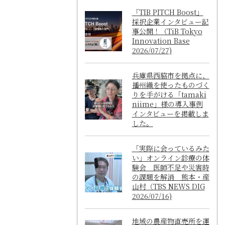
「TIB PITCH Boost」
採択企業インタビュー記
事公開！（TiB Tokyo
Innovation Base
2026/07/27)
兵庫県西脇市を拠点に、
播州織を使ったものづく
りを手がける「tamaki
niime」様の導入事例
インタビューを掲載しま
した。
「実際に会っているみた
い」オンライン診療の体
験会 医師不足や災害時
の課題を解消 熊本・産
山村（TBS NEWS DIG
2026/07/16)
地域の農産物直売所を運