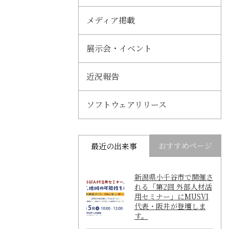
メディア掲載
展示会・イベント
近況報告
ソフトウェアリリース
おすすめページ
最近の出来事
新潟県小千谷市で開催さ
れる「第2回 外部人材活
用セミナー」にMUSVI
代表・阪井が登壇しま
す。