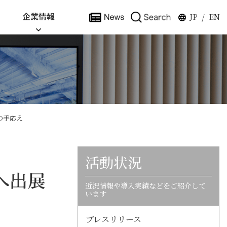
企業情報
JP
EN
/
の手応え
活動状況
26へ出展
近況情報や導入実績などをご紹介して
います
プレスリリース