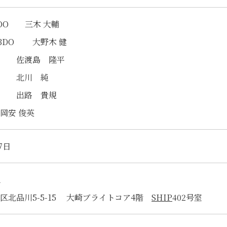
COO 三木 大輔
CBDO 大野木 健
役 佐渡島 隆平
役 北川 純
役 出路 貴規
岡安 俊英
7日
1
区北品川5-5-15 大崎ブライトコア4階
SHIP
402号室