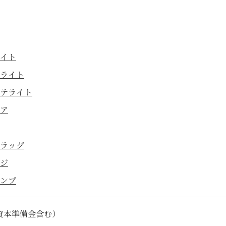
イト
ライト
テライト
ア
ラッグ
ジ
ンプ
（資本準備金含む）