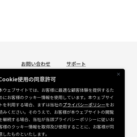
お問い合わせ
サポート
お問い合わせ
資料請求
Cookie使用の同意許可
見積依頼
よくあるご質問
本ウェブサイトでは、お客様に最適な顧客体験を提供するた
お問い合わせ
めにお客様のクッキー情報を使用しています。本ウェブサイ
たち
MUSVI BASE ログイン
トを利用する場合、まずは当社の
プライバシーポリシー
をお
ソフトウェアリリース情報
読みください。そのうえで、お客様が本ウェブサイトの閲覧
を継続する場合、当社が当該プライバシーポリシーに従いお
障害・メンテナンス情報
客様のクッキー情報を取得及び使用することに、お客様が同
各種規約
意したものといたします。