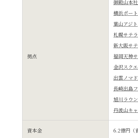
御殿山本社
横浜ポート
葉山アジト
札幌サテラ
新大阪サテ
拠点
福岡天神サ
金沢スクエ
出雲ノマド
長崎出島フ
旭川ラウン
丹波山キャ
資本金
6.2億円