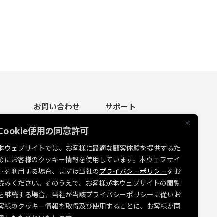
お問い合わせ
サポート
お問い合わせ
資料請求
Cookie使用の同意許可
見積依頼
よくあるご質問
本ウェブサイトでは、お客様に最適な顧客体験を提供するた
お問い合わせ
めにお客様のクッキー情報を使用しています。本ウェブサイ
たち
MUSVI BASE ログイン
トを利用する場合、まずは当社の
プライバシーポリシー
をお
ソフトウェアリリース情報
読みください。そのうえで、お客様が本ウェブサイトの閲覧
を継続する場合、当社が当該プライバシーポリシーに従いお
障害・メンテナンス情報
客様のクッキー情報を取得及び使用することに、お客様が同
各種規約