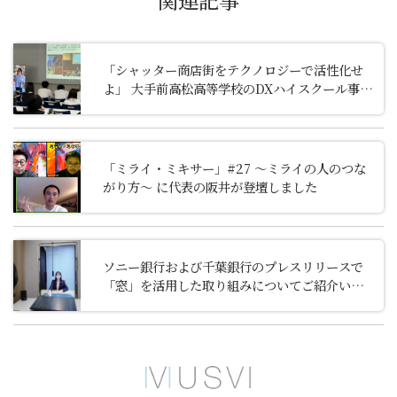
関連記事
「シャッター商店街をテクノロジーで活性化せ
よ」 大手前高松高等学校のDXハイスクール事業
の一環で「窓」を活用した特別授業が行われま
した。
「ミライ・ミキサー」#27 ～ミライの人のつな
がり方～ に代表の阪井が登壇しました
ソニー銀行および千葉銀行のプレスリリースで
「窓」を活用した取り組みについてご紹介いた
だきました