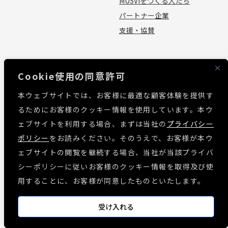
MUSVIをつくる人たち
パートナー企業
支援・協賛
お問い合わせ
サポート
Cookie使用の同意許可
お問い合わせ
資料請求
本ウェブサイトでは、お客様に最適な顧客体験を提供す
見積依頼
よくあるご質問
るためにお客様のクッキー情報を使用しています。本ウ
お問い合わせ
ェブサイトを利用する場合、まずは当社の
プライバシー
MUSVI BASE ログイン
ポリシー
をお読みください。そのうえで、お客様が本ウ
ソフトウェアリリース情報
ェブサイトの閲覧を継続する場合、当社が当該プライバ
障害・メンテナンス情報
シーポリシーに従いお客様のクッキー情報を取得及び使
各種規約
用することに、お客様が同意したものといたします。
「窓」荷姿情報
受け入れる