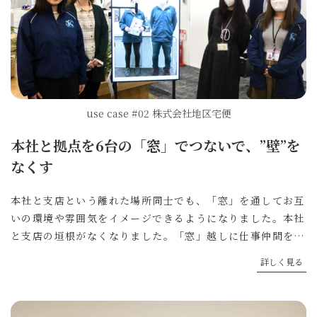
use case #02 株式会社地区宅便
本社と拠点を6台の「窓」でつないで、”壁”を
なくす
本社と支店という離れた場所同士でも、「窓」を通してお互
いの環境や雰囲気をイメージできるようになりました。本社
と支店の垣根がなくなりました。「窓」越しに仕事仲間を見
かけたときは、つながりができているようで嬉しくなりまし
詳しく見る
た。「窓」があると特に会話はなくても出社や退勤するタイ
ミングが感じられます。同じ空間ですれ違うときのようなや
り取りが、遠隔地の支店ともできています。いい意味でお互