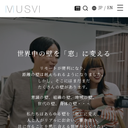
JP
/
EN
世界中の壁を「窓」に変える
リモートが便利になり、
距離の壁は越えられるようになりました。
しかし、そこにはまだまだ
たくさんの壁があります。
意識の壁、組織の壁、地域の壁、
世代の壁、身体の壁・・・
私たちはあらゆる壁を「窓」に変え、
人と人がリアルに出会い、響き合い、
共に在ることを感じ合える世界をつくりたい。