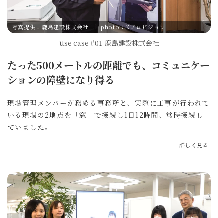
写真提供：鹿島建設株式会社 photo：Kプロビジョン
use case #01 鹿島建設株式会社
たった500メートルの距離でも、コミュニケー
ションの障壁になり得る
現場管理メンバーが務める事務所と、実際に工事が行われて
いる現場の2地点を「窓」で接続し1日12時間、常時接続し
ていました。
敷地スペースの関係上、現場から約500メートル離れた場所
詳しく見る
に事務所を設置せざるを得なかったのです。現場と事務所が
離れていると、担当者は現場に行ったきりになり、事務所か
らは足が遠のきます。丸一日、顔を合わせないことも珍しく
ありません。500メートルという距離でもコミュニケーショ
ンの障壁になり得るのです。