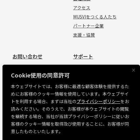
アクセス
MUSVIをつくる人たち
パートナー企業
支援・協賛
お問い合わせ
サポート
お問い合わせ
資料請求
Cookie使用の同意許可
見積依頼
よくあるご質問
本ウェブサイトでは、お客様に最適な顧客体験を提供するた
お問い合わせ
めにお客様のクッキー情報を使用しています。本ウェブサイ
MUSVI BASE ログイン
トを利用する場合、まずは当社の
プライバシーポリシー
をお
ソフトウェアリリース情報
読みください。そのうえで、お客様が本ウェブサイトの閲覧
障害・メンテナンス情報
を継続する場合、当社が当該プライバシーポリシーに従いお
各種規約
客様のクッキー情報を取得及び使用することに、お客様が同
意したものといたします。
「窓」荷姿情報