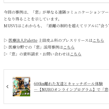
今回の事例は、「窓」が単なる遠隔コミュニケーションツー
となり得ることを示しています。
MUSVIはこれからも、「距離の制約を超えてリアルに“会
▷
医療法人Palette
上田皮ふ科のプレスリリースは
こちら
▷ 医療分野での「窓」活用事例は
こちら
▷「窓」の資料請求・お問い合わせは
こちら
600㎞離れた友達とキャッチボール体験
―【NUROオンラインプログラム】で「窓
を活用した子どもたちの記憶に残る特別な
験会を実施