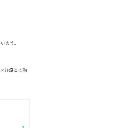
。
ています。
ン診療との融