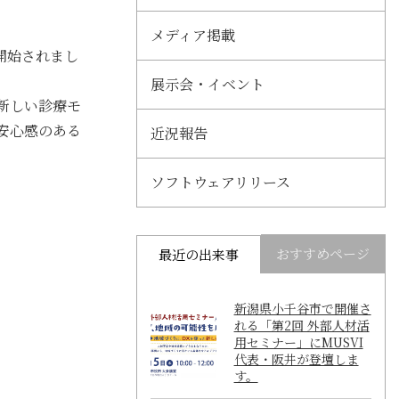
メディア掲載
開始されまし
展示会・イベント
新しい診療モ
安心感のある
近況報告
ソフトウェアリリース
おすすめページ
最近の出来事
新潟県小千谷市で開催さ
れる「第2回 外部人材活
用セミナー」にMUSVI
代表・阪井が登壇しま
す。