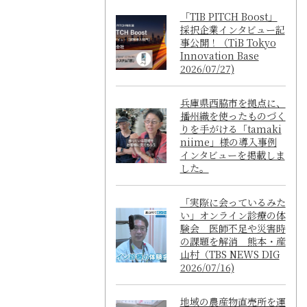
「TIB PITCH Boost」
採択企業インタビュー記
事公開！（TiB Tokyo
Innovation Base
2026/07/27)
兵庫県西脇市を拠点に、
播州織を使ったものづく
りを手がける「tamaki
niime」様の導入事例
インタビューを掲載しま
した。
「実際に会っているみた
い」オンライン診療の体
験会 医師不足や災害時
の課題を解消 熊本・産
山村（TBS NEWS DIG
2026/07/16)
地域の農産物直売所を運