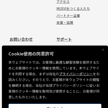
アクセス
MUSVIをつくる人たち
パートナー企業
支援・協賛
お問い合わせ
サポート
お問い合わせ
資料請求
Cookie使用の同意許可
見積依頼
よくあるご質問
本ウェブサイトでは、お客様に最適な顧客体験を提供するた
お問い合わせ
めにお客様のクッキー情報を使用しています。本ウェブサイ
MUSVI BASE ログイン
トを利用する場合、まずは当社の
プライバシーポリシー
をお
ソフトウェアリリース情報
読みください。そのうえで、お客様が本ウェブサイトの閲覧
障害・メンテナンス情報
を継続する場合、当社が当該プライバシーポリシーに従いお
各種規約
客様のクッキー情報を取得及び使用することに、お客様が同
意したものといたします。
「窓」荷姿情報