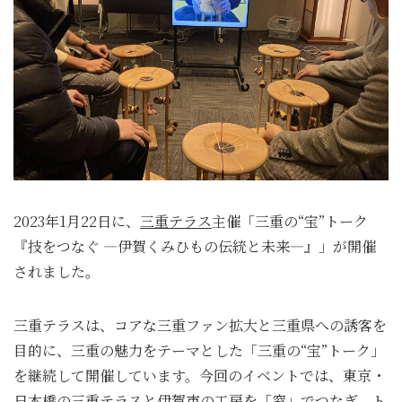
2023年1月22日に、
三重テラス
主催「三重の“宝”トーク
『技をつなぐ ―伊賀くみひもの伝統と未来―』」が開催
されました。
三重テラスは、コアな三重ファン拡大と三重県への誘客を
目的に、三重の魅力をテーマとした「三重の“宝”トーク」
を継続して開催しています。今回のイベントでは、東京・
日本橋の三重テラスと伊賀市の工房を「窓」でつなぎ、ト