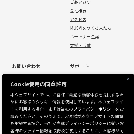
ごあいさつ
会社概要
アクセス
MUSVIをつくる人たち
パートナー企業
支援・協賛
お問い合わせ
サポート
お問い合わせ
資料請求
Cookie使用の同意許可
見積依頼
よくあるご質問
本ウェブサイトでは、お客様に最適な顧客体験を提供するた
お問い合わせ
めにお客様のクッキー情報を使用しています。本ウェブサイ
MUSVI BASE ログイン
トを利用する場合、まずは当社の
プライバシーポリシー
をお
ソフトウェアリリース情報
読みください。そのうえで、お客様が本ウェブサイトの閲覧
障害・メンテナンス情報
を継続する場合、当社が当該プライバシーポリシーに従いお
各種規約
客様のクッキー情報を取得及び使用することに、お客様が同