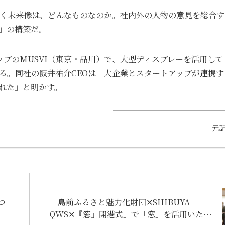
描く未来像は、どんなものなのか。社内外の人物の意見を総合
」の構築だ。
ップのMUSVI（東京・品川）で、大型ディスプレーを活用して
る。同社の阪井祐介CEOは「大企業とスタートアップが連携す
れた」と明かす。
元
つ
「島前ふるさと魅力化財団✕SHIBUYA
QWS✕『窓』開港式」で「窓」を活用いただ