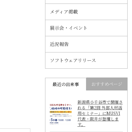
メディア掲載
展示会・イベント
近況報告
ソフトウェアリリース
おすすめページ
最近の出来事
新潟県小千谷市で開催さ
れる「第2回 外部人材活
用セミナー」にMUSVI
代表・阪井が登壇しま
す。