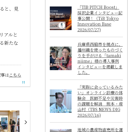
「TIB PITCH Boost」
すると、見
採択企業インタビュー記
事公開！（TiB Tokyo
Innovation Base
2026/07/27)
リアルと
る新たな
兵庫県西脇市を拠点に、
播州織を使ったものづく
りを手がける「tamaki
niime」様の導入事例
インタビューを掲載しま
した。
記事は
こちら
「実際に会っているみた
い」オンライン診療の体
験会 医師不足や災害時
の課題を解消 熊本・産
山村（TBS NEWS DIG
2026/07/16)
地域の農産物直売所を運