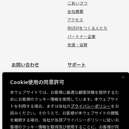
ごあいさつ
会社概要
アクセス
MUSVIをつくる人たち
パートナー企業
支援・協賛
お問い合わせ
サポート
お問い合わせ
資料請求
Cookie使用の同意許可
見積依頼
よくあるご質問
本ウェブサイトでは、お客様に最適な顧客体験を提供するた
お問い合わせ
めにお客様のクッキー情報を使用しています。本ウェブサイ
MUSVI BASE ログイン
トを利用する場合、まずは当社の
プライバシーポリシー
をお
ソフトウェアリリース情報
読みください。そのうえで、お客様が本ウェブサイトの閲覧
障害・メンテナンス情報
を継続する場合、当社が当該プライバシーポリシーに従いお
各種規約
客様のクッキー情報を取得及び使用することに、お客様が同