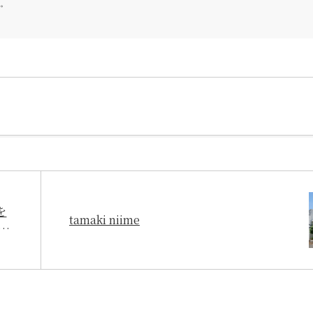
た。
を
tamaki niime
」