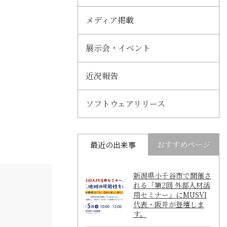
メディア掲載
展示会・イベント
近況報告
ソフトウェアリリース
おすすめページ
最近の出来事
新潟県小千谷市で開催さ
れる「第2回 外部人材活
用セミナー」にMUSVI
代表・阪井が登壇しま
す。