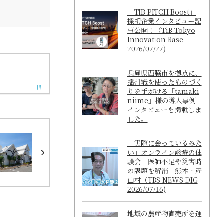
「TIB PITCH Boost」
採択企業インタビュー記
事公開！（TiB Tokyo
Innovation Base
2026/07/27)
兵庫県西脇市を拠点に、
播州織を使ったものづく
りを手がける「tamaki
niime」様の導入事例
インタビューを掲載しま
した。
「実際に会っているみた
い」オンライン診療の体
験会 医師不足や災害時
の課題を解消 熊本・産
山村（TBS NEWS DIG
2026/07/16)
地域の農産物直売所を運