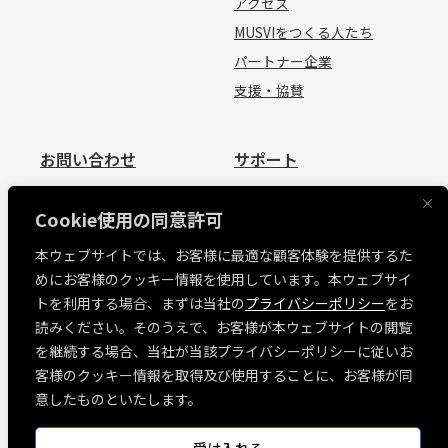
アクセス
MUSVIをつくる人たち
パートナー企業
支援・協賛
お問い合わせ
サポート
お問い合わせ
資料請求
Cookie使用の同意許可
見積依頼
よくあるご質問
本ウェブサイトでは、お客様に最適な顧客体験を提供するた
お問い合わせ
めにお客様のクッキー情報を使用しています。本ウェブサイ
MUSVI BASE ログイン
トを利用する場合、まずは当社の
プライバシーポリシー
をお
ソフトウェアリリース情報
読みください。そのうえで、お客様が本ウェブサイトの閲覧
障害・メンテナンス情報
を継続する場合、当社が当該プライバシーポリシーに従いお
各種規約
客様のクッキー情報を取得及び使用することに、お客様が同
意したものといたします。
「窓」荷姿情報