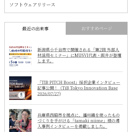
ソフトウェアリリース
おすすめページ
最近の出来事
新潟県小千谷市で開催される「第2回 外部人
材活用セミナー」にMUSVI代表・阪井が登壇
します。
「TIB PITCH Boost」採択企業インタビュー
記事公開！（TiB Tokyo Innovation Base
2026/07/27)
兵庫県西脇市を拠点に、播州織を使ったもの
づくりを手がける「tamaki niime」様の導
入事例インタビューを掲載しました。