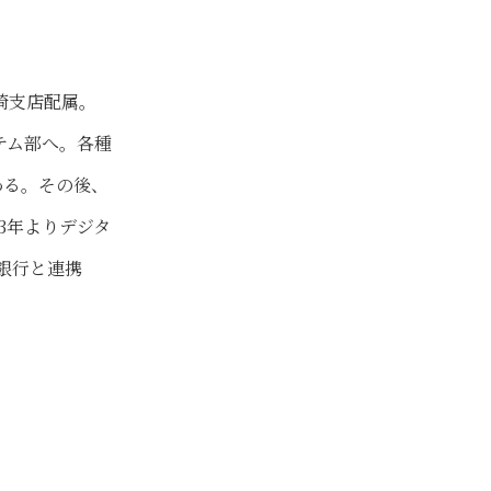
崎支店配属。
テム部へ。各種
わる。その後、
3年よりデジタ
銀行と連携
。