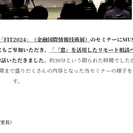
「FIT2024」（金融国際情報技術展）
のセミナーにMU
にもご参加いただき、
「『窓』を活用したリモート相談
お話いただきました。
約30分という限られた時間でした
開まで盛りだくさんの内容となった当セミナーの様子を
す。
ザ室長）