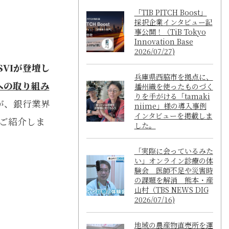
「TIB PITCH Boost」
採択企業インタビュー記
事公開！（TiB Tokyo
Innovation Base
2026/07/27)
SVIが登壇し
兵庫県西脇市を拠点に、
への取り組み
播州織を使ったものづく
りを手がける「tamaki
が、銀行業界
niime」様の導入事例
インタビューを掲載しま
ご紹介しま
した。
「実際に会っているみた
い」オンライン診療の体
験会 医師不足や災害時
の課題を解消 熊本・産
山村（TBS NEWS DIG
2026/07/16)
地域の農産物直売所を運