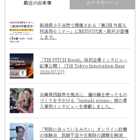
おすすめページ
最近の出来事
新潟県小千谷市で開催される「第2回 外部人
材活用セミナー」にMUSVI代表・阪井が登壇
します。
「TIB PITCH Boost」採択企業インタビュー
記事公開！（TiB Tokyo Innovation Base
2026/07/27)
兵庫県西脇市を拠点に、播州織を使ったもの
づくりを手がける「tamaki niime」様の導
入事例インタビューを掲載しました。
「実際に会っているみたい」オンライン診療
の体験会 医師不足や災害時の課題を解消