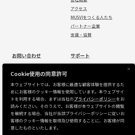
アクセス
MUSVIをつくる人たち
パートナー企業
支援・協賛
お問い合わせ
サポート
お問い合わせ
資料請求
Cookie使用の同意許可
見積依頼
よくあるご質問
本ウェブサイトでは、お客様に最適な顧客体験を提供するた
お問い合わせ
めにお客様のクッキー情報を使用しています。本ウェブサイ
MUSVI BASE ログイン
トを利用する場合、まずは当社の
プライバシーポリシー
をお
ソフトウェアリリース情報
読みください。そのうえで、お客様が本ウェブサイトの閲覧
障害・メンテナンス情報
を継続する場合、当社が当該プライバシーポリシーに従いお
各種規約
客様のクッキー情報を取得及び使用することに、お客様が同
意したものといたします。
「窓」荷姿情報