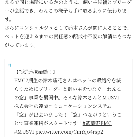
まるで同じ場所にいるかのように、飼い主候補とブリーダ
ーが会話でき、わんこの様子も手に取るように伝わりま
す。
さらにコンシェルジュとして鈴木さんが間に入ることで、
ペットを迎えるまでの責任感の醸成や不安の解消にもつな
がっています。
【“窓”連携始動！】
EMC2期生の鈴木瑠花さんはペットの殺処分を減
らすためにブリーダーと飼い主をつなぐ「わんこ
の窓」事業を展開中。そんな鈴木さんとMUSVI
株式会社の遠隔コミュニケーションシステム
「窓」が出会いました！「窓」つながりというこ
とで事業連携がスタートです！
#武蔵野EMC
#MUSVI
pic.twitter.com/CmYqo4rsp2