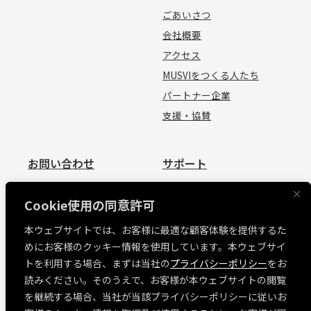
ごあいさつ
会社概要
アクセス
MUSVIをつくる人たち
パートナー企業
支援・協賛
お問い合わせ
サポート
お問い合わせ
資料請求
Cookie使用の同意許可
見積依頼
よくあるご質問
本ウェブサイトでは、お客様に最適な顧客体験を提供するた
お問い合わせ
めにお客様のクッキー情報を使用しています。本ウェブサイ
MUSVI BASE ログイン
トを利用する場合、まずは当社の
プライバシーポリシー
をお
ソフトウェアリリース情報
読みください。そのうえで、お客様が本ウェブサイトの閲覧
障害・メンテナンス情報
を継続する場合、当社が当該プライバシーポリシーに従いお