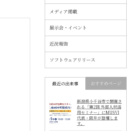
メディア掲載
展示会・イベント
近況報告
ソフトウェアリリース
おすすめページ
最近の出来事
新潟県小千谷市で開催さ
れる「第2回 外部人材活
用セミナー」にMUSVI
代表・阪井が登壇しま
す。