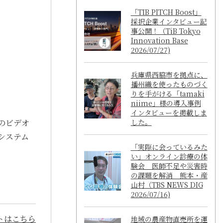
「TIB PITCH Boost」
採択企業インタビュー記
事公開！（TiB Tokyo
Innovation Base
2026/07/27)
兵庫県西脇市を拠点に、
播州織を使ったものづく
りを手がける「tamaki
niime」様の導入事例
インタビューを掲載しま
した。
のビデオ
システム
「実際に会っているみた
い」オンライン診療の体
験会 医師不足や災害時
の課題を解消 熊本・産
山村（TBS NEWS DIG
2026/07/16)
トはこちら
地域の農産物直売所を運