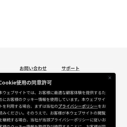
お問い合わせ
サポート
お問い合わせ
資料請求
Cookie使用の同意許可
見積依頼
よくあるご質問
本ウェブサイトでは、お客様に最適な顧客体験を提供するた
お問い合わせ
めにお客様のクッキー情報を使用しています。本ウェブサイ
たち
MUSVI BASE ログイン
トを利用する場合、まずは当社の
プライバシーポリシー
をお
ソフトウェアリリース情報
読みください。そのうえで、お客様が本ウェブサイトの閲覧
を継続する場合、当社が当該プライバシーポリシーに従いお
障害・メンテナンス情報
客様のクッキー情報を取得及び使用することに、お客様が同