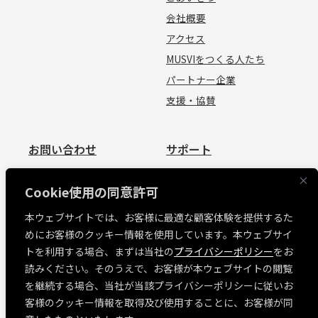
会社概要
アクセス
MUSVIをつくる人たち
パートナー企業
支援・協賛
お問い合わせ
サポート
お問い合わせ
資料請求
Cookie使用の同意許可
見積依頼
よくあるご質問
本ウェブサイトでは、お客様に最適な顧客体験を提供するた
お問い合わせ
めにお客様のクッキー情報を使用しています。本ウェブサイ
MUSVI BASE ログイン
トを利用する場合、まずは当社の
プライバシーポリシー
をお
ソフトウェアリリース情報
読みください。そのうえで、お客様が本ウェブサイトの閲覧
障害・メンテナンス情報
を継続する場合、当社が当該プライバシーポリシーに従いお
各種規約
客様のクッキー情報を取得及び使用することに、お客様が同