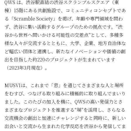
QWS は、渋谷駅直結の渋谷スクランブルスクエア（東
棟）15階にある共創施設で、コミュニティコンセプトであ
る「Scramble Society」を掲げ、年齢や専門領域を問わ
ず、渋谷に集い活動するグループのための拠点です。“渋
谷から世界へ問いかける可能性の交差点”として、多種多
様な人々が交流するとともに、大学、企業、地方自治体な
ど幅広い団体と連携し、新たなイノベーションや価値の創
出を目指した約220のプロジェクトが生まれています
（2023年3月現在）。
MUSVIは、これまで「窓」を通じてさまざまな人と場所
をむすび、つなげる取り組みに積極的に取り組んでまいり
ました。このたびの加入を機に、QWSの高い発信力とさ
まざまなプロジェクトを推進する“場”を活用し、さらなる
交流機会の創出と加速にチャレンジすると同時に、新しい
出会いと交流から生まれた化学反応を渋谷から発信してま