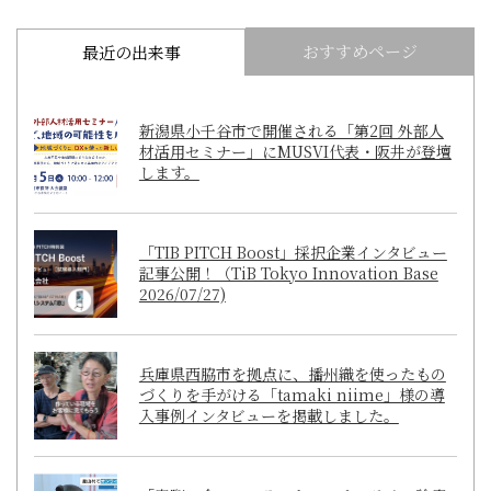
おすすめページ
最近の出来事
新潟県小千谷市で開催される「第2回 外部人
材活用セミナー」にMUSVI代表・阪井が登壇
します。
「TIB PITCH Boost」採択企業インタビュー
記事公開！（TiB Tokyo Innovation Base
2026/07/27)
兵庫県西脇市を拠点に、播州織を使ったもの
づくりを手がける「tamaki niime」様の導
入事例インタビューを掲載しました。