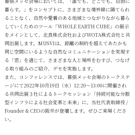
幕張メッセ会場においては、「誰でも、どこでも、自由に
暮らす。」をコンセプトに、さまざまな境界線に隔てられ
ることなく、自然や愛着のある地域とつながりながら暮ら
していくためのツール「WHOLE EARTH CUBE」の展示
をメインとして、北良株式会社およびWOTA株式会社と共
同出展します。
MUSVI
は、距離の制約を超えてあたかも
同じ空間にいるような自然なコミュニケーションを実現す
る「窓」を通じて、さまざまな人と場所をむすび、つなげ
る取り組みのご紹介、デモを実施します。
また、コンファレンスでは、幕張メッセ会場のトークステ
ージにて
2022
年10月19日（水）12:20〜13:00に開催され
る共同出展３社によるトークセッション「持続可能な分散
型インフラによる社会変革と未来」に、当社代表取締役 /
Founder & CEOの阪井が登壇します。ぜひご来場くださ
い。