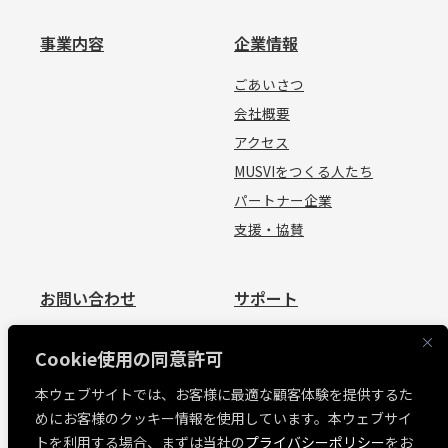
事業内容
企業情報
ごあいさつ
会社概要
アクセス
MUSVIをつくる人たち
パートナー企業
支援・協賛
お問い合わせ
サポート
お問い合わせ
資料請求
Cookie使用の同意許可
見積依頼
よくあるご質問
本ウェブサイトでは、お客様に最適な顧客体験を提供するた
お問い合わせ
めにお客様のクッキー情報を使用しています。本ウェブサイ
MUSVI BASE ログイン
トを利用する場合、まずは当社の
プライバシーポリシー
をお