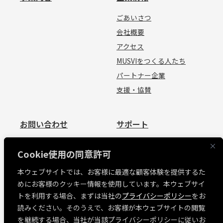
ごあいさつ
会社概要
アクセス
MUSVIをつくる人たち
パートナー企業
支援・協賛
お問い合わせ
サポート
お問い合わせ
資料請求
Cookie使用の同意許可
見積依頼
よくあるご質問
本ウェブサイトでは、お客様に最適な顧客体験を提供するた
お問い合わせ
めにお客様のクッキー情報を使用しています。本ウェブサイ
MUSVI BASE ログイン
トを利用する場合、まずは当社の
プライバシーポリシー
をお
ソフトウェアリリース情報
読みください。そのうえで、お客様が本ウェブサイトの閲覧
障害・メンテナンス情報
を継続する場合、当社が当該プライバシーポリシーに従いお