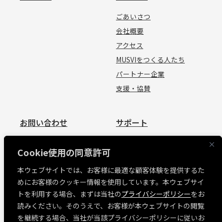
ごあいさつ
会社概要
アクセス
MUSVIをつくる人たち
パートナー企業
支援・協賛
お問い合わせ
サポート
お問い合わせ
資料請求
Cookie使用の同意許可
見積依頼
よくあるご質問
本ウェブサイトでは、お客様に最適な顧客体験を提供するた
お問い合わせ
めにお客様のクッキー情報を使用しています。本ウェブサイ
MUSVI BASE ログイン
トを利用する場合、まずは当社の
プライバシーポリシー
をお
ソフトウェアリリース情報
読みください。そのうえで、お客様が本ウェブサイトの閲覧
障害・メンテナンス情報
を継続する場合、当社が当該プライバシーポリシーに従いお