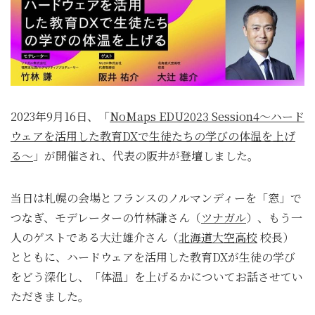
2023年9月16日、「
NoMaps EDU2023 Session4〜ハード
ウェアを活用した教育DXで生徒たちの学びの体温を上げ
る〜
」が開催され、代表の阪井が登壇しました。
当日は札幌の会場とフランスのノルマンディーを「窓」で
つなぎ、モデレーターの竹林謙さん（
ツナガル
）、もう一
人のゲストである大辻雄介さん（
北海道大空高校
校長）
とともに、ハードウェアを活用した教育DXが生徒の学び
をどう深化し、「体温」を上げるかについてお話させてい
ただきました。