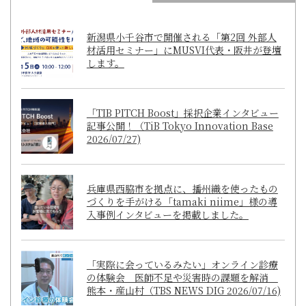
新潟県小千谷市で開催される「第2回 外部人
材活用セミナー」にMUSVI代表・阪井が登壇
します。
「TIB PITCH Boost」採択企業インタビュー
記事公開！（TiB Tokyo Innovation Base
2026/07/27)
兵庫県西脇市を拠点に、播州織を使ったもの
づくりを手がける「tamaki niime」様の導
入事例インタビューを掲載しました。
「実際に会っているみたい」オンライン診療
の体験会 医師不足や災害時の課題を解消
熊本・産山村（TBS NEWS DIG 2026/07/16)