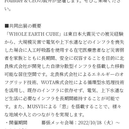
Founder & CEOの阪井が登壇します。ぜひご来場くださ
い。
■共同出展の概要
「WHOLE EARTH CUBE」は東日本大震災での被災経験
から、大規模災害で電気や上下水道などのインフラを喪失
した場合に人工呼吸器を使用する在宅医療患者など災害弱
者を家族とともに長期間、安全に収容することを目的に北
良株式会社が開発した自律分散型インフラを搭載した移動
可能な居住空間です。北良株式会社によるエネルギーのオ
フグリッド技術、WOTA株式会社による循環型水処理技術
を活用し、既存のインフラに依存せず、電気、上下水道な
ど生活に必要なインフラを長期間維持することが可能で
す。また、MUSVIによる「窓」を搭載することで、様々
な地域や人とのつながりを実現します。
・開催期間 幕張メッセ会場：2022/10/18（火）～