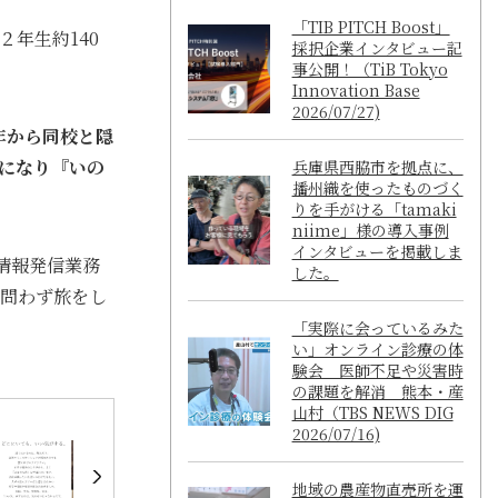
「TIB PITCH Boost」
年生約140
採択企業インタビュー記
事公開！（TiB Tokyo
Innovation Base
2026/07/27)
年から同校と隠
になり『いの
兵庫県西脇市を拠点に、
播州織を使ったものづく
りを手がける「tamaki
niime」様の導入事例
インタビューを掲載しま
情報発信業務
した。
問わず旅をし
「実際に会っているみた
い」オンライン診療の体
験会 医師不足や災害時
の課題を解消 熊本・産
山村（TBS NEWS DIG
2026/07/16)
地域の農産物直売所を運