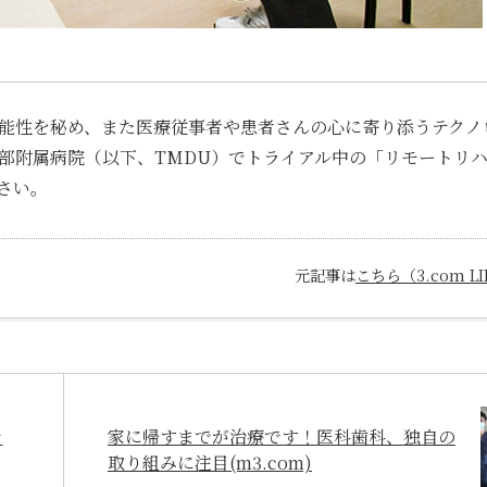
能性を秘め、また医療従事者や患者さんの心に寄り添うテクノ
部附属病院（以下、TMDU）でトライアル中の「リモートリ
さい。
元記事は
こちら（3.com LI
テ
家に帰すまでが治療です！医科歯科、独自の
取り組みに注目(m3.com)