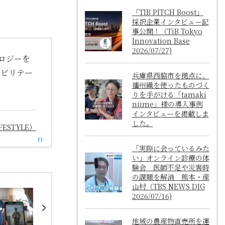
「TIB PITCH Boost」
採択企業インタビュー記
事公開！（TiB Tokyo
Innovation Base
2026/07/27)
ロジーを
ハビリテー
兵庫県西脇市を拠点に、
播州織を使ったものづく
りを手がける「tamaki
niime」様の導入事例
インタビューを掲載しま
した。
FESTYLE）
「実際に会っているみた
い」オンライン診療の体
験会 医師不足や災害時
の課題を解消 熊本・産
山村（TBS NEWS DIG
2026/07/16)
地域の農産物直売所を運