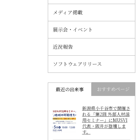
メディア掲載
展示会・イベント
近況報告
ソフトウェアリリース
おすすめページ
最近の出来事
新潟県小千谷市で開催さ
れる「第2回 外部人材活
用セミナー」にMUSVI
代表・阪井が登壇しま
す。