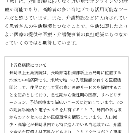
「窓」は、対面診療に限りなく近い形でオンラインでの診
療が可能であり、高齢者の多い当地区でも活用可能なツー
ルだと感じています。また、介護施設などに入所されてい
る患者さんの生活環境とつなぐことで、生活に即したより
よい医療の提供や医療・介護従事者の負担軽減にもつなが
っていくのではと期待しています。
上五島病院について
長崎県上五島病院は、長崎県南松浦郡新上五島町に位置する
地域の中核病院です。地域で唯一の入院機能を有する医療機
関として、住民に対して質の高い医療サービスを提供するこ
とを使命としており、急性期から慢性期の医療、リハビリテ
ーション、予防医療まで幅広いニーズに対応しています。2つ
の附属診療所と電子カルテを共有することで、島内の各地域
からのアクセスのよい医療環境を構築しています。人口減
少・高齢化が長崎県内でも特に進んでいる当地域では、介護
を含めた医療人材不足などもあり、よりアクセスがよく連携