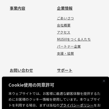
事業内容
企業情報
ごあいさつ
会社概要
アクセス
MUSVIをつくる人たち
パートナー企業
支援・協賛
お問い合わせ
サポート
お問い合わせ
資料請求
Cookie使用の同意許可
見積依頼
よくあるご質問
本ウェブサイトでは、お客様に最適な顧客体験を提供するた
お問い合わせ
めにお客様のクッキー情報を使用しています。本ウェブサイ
MUSVI BASE ログイン
トを利用する場合、まずは当社の
プライバシーポリシー
をお
ソフトウェアリリース情報