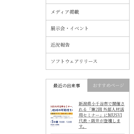
メディア掲載
展示会・イベント
近況報告
ソフトウェアリリース
おすすめページ
最近の出来事
新潟県小千谷市で開催さ
れる「第2回 外部人材活
用セミナー」にMUSVI
代表・阪井が登壇しま
す。