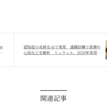
ow
認知症の兆候をAIで発見 遠隔診療で表情や
支援
心拍などを解析 リュウェル、2029年実用化
へ（沖縄タイムズ 2024/12/14）
関連記事