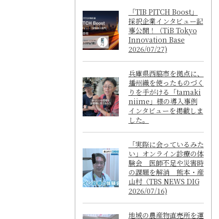
「TIB PITCH Boost」
採択企業インタビュー記
事公開！（TiB Tokyo
Innovation Base
2026/07/27)
兵庫県西脇市を拠点に、
播州織を使ったものづく
りを手がける「tamaki
niime」様の導入事例
インタビューを掲載しま
した。
「実際に会っているみた
い」オンライン診療の体
験会 医師不足や災害時
の課題を解消 熊本・産
山村（TBS NEWS DIG
2026/07/16)
地域の農産物直売所を運