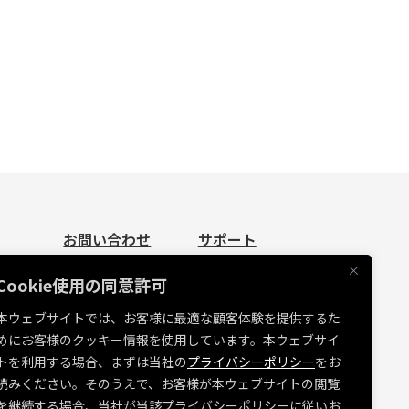
お問い合わせ
サポート
お問い合わせ
資料請求
Cookie使用の同意許可
見積依頼
よくあるご質問
本ウェブサイトでは、お客様に最適な顧客体験を提供するた
お問い合わせ
めにお客様のクッキー情報を使用しています。本ウェブサイ
たち
MUSVI BASE ログイン
トを利用する場合、まずは当社の
プライバシーポリシー
をお
ソフトウェアリリース情報
読みください。そのうえで、お客様が本ウェブサイトの閲覧
を継続する場合、当社が当該プライバシーポリシーに従いお