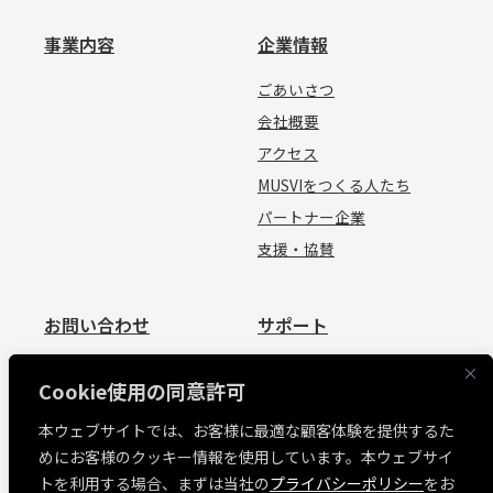
事業内容
企業情報
ごあいさつ
会社概要
アクセス
MUSVIをつくる人たち
パートナー企業
支援・協賛
お問い合わせ
サポート
お問い合わせ
資料請求
Cookie使用の同意許可
見積依頼
よくあるご質問
本ウェブサイトでは、お客様に最適な顧客体験を提供するた
お問い合わせ
めにお客様のクッキー情報を使用しています。本ウェブサイ
MUSVI BASE ログイン
トを利用する場合、まずは当社の
プライバシーポリシー
をお