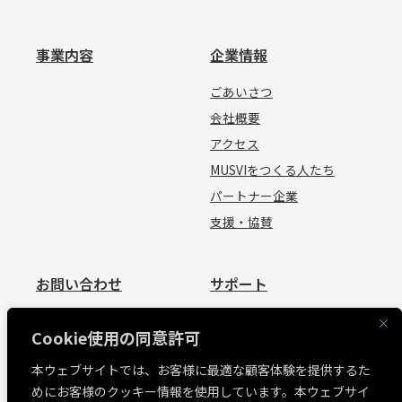
事業内容
企業情報
ごあいさつ
会社概要
アクセス
MUSVIをつくる人たち
パートナー企業
支援・協賛
お問い合わせ
サポート
お問い合わせ
資料請求
Cookie使用の同意許可
見積依頼
よくあるご質問
本ウェブサイトでは、お客様に最適な顧客体験を提供するた
お問い合わせ
めにお客様のクッキー情報を使用しています。本ウェブサイ
MUSVI BASE ログイン