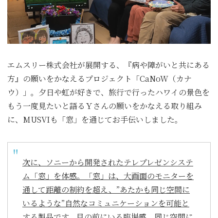
エムスリー株式会社が展開する、『病や障がいと共にある
方』の願いをかなえるプロジェクト「CaNoW（カナ
ウ）」。夕日や虹が好きで、旅行で行ったハワイの景色を
もう一度見たいと語るＹさんの願いをかなえる取り組み
に、MUSVIも「窓」を通じてお手伝いしました。
次に、ソニーから開発されたテレプレゼンシステ
ム「窓」を体感。「窓」は、大画面のモニターを
通して距離の制約を超え、”あたかも同じ空間に
いるような”⾃然なコミュニケーションを可能と
する製品です。目の前にいる臨場感、同じ空間に