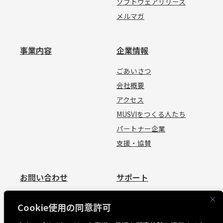
ソフトウェアリリース
メルマガ
事業内容
企業情報
ごあいさつ
会社概要
アクセス
MUSVIをつくる人たち
パートナー企業
支援・協賛
お問い合わせ
サポート
お問い合わせ
資料請求
Cookie使用の同意許可
見積依頼
よくあるご質問