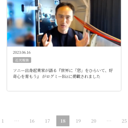
2023.06.16
近況報告
ソニー出身起業家が語る『世界に「窓」をひらいて、好
奇心を育もう』 がログミーBizに掲載されました
1
…
16
17
18
19
20
…
25