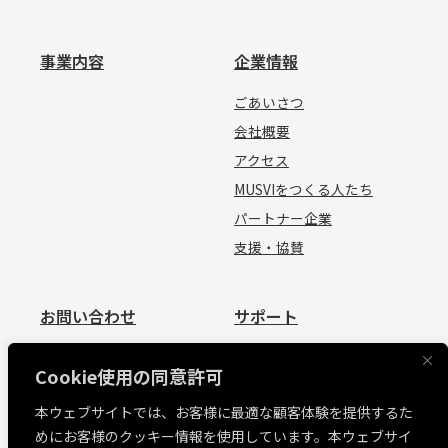
事業内容
企業情報
ごあいさつ
会社概要
アクセス
MUSVIをつくる人たち
パートナー企業
支援・協賛
お問い合わせ
サポート
お問い合わせ
資料請求
Cookie使用の同意許可
見積依頼
よくあるご質問
本ウェブサイトでは、お客様に最適な顧客体験を提供するた
お問い合わせ
めにお客様のクッキー情報を使用しています。本ウェブサイ
MUSVI BASE ログイン