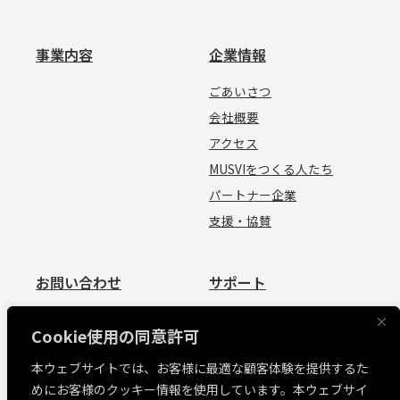
事業内容
企業情報
ごあいさつ
会社概要
アクセス
MUSVIをつくる人たち
パートナー企業
支援・協賛
お問い合わせ
サポート
お問い合わせ
資料請求
Cookie使用の同意許可
見積依頼
よくあるご質問
本ウェブサイトでは、お客様に最適な顧客体験を提供するた
お問い合わせ
めにお客様のクッキー情報を使用しています。本ウェブサイ
MUSVI BASE ログイン