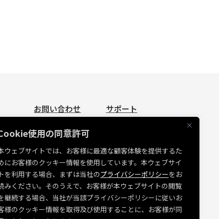
お問い合わせ
サポート
お問い合わせ
資料請求
Cookie使用の同意許可
見積依頼
よくあるご質問
本ウェブサイトでは、お客様に最適な顧客体験を提供するた
お問い合わせ
めにお客様のクッキー情報を使用しています。本ウェブサイ
たち
MUSVI BASE ログイン
トを利用する場合、まずは当社の
プライバシーポリシー
をお
ソフトウェアリリース情報
読みください。そのうえで、お客様が本ウェブサイトの閲覧
を継続する場合、当社が当該プライバシーポリシーに従いお
障害・メンテナンス情報
客様のクッキー情報を取得及び使用することに、お客様が同
各種規約